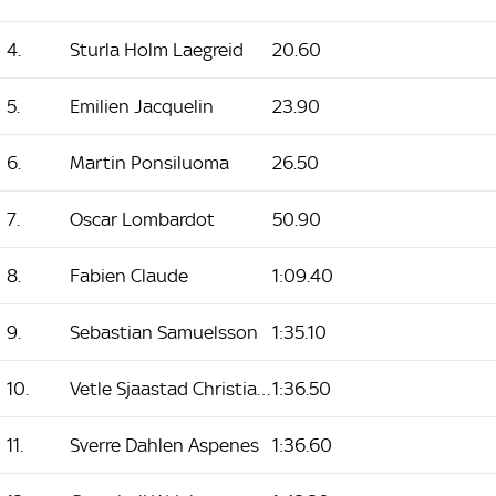
4.
Sturla Holm Laegreid
20.60
5.
Emilien Jacquelin
23.90
6.
Martin Ponsiluoma
26.50
7.
Oscar Lombardot
50.90
8.
Fabien Claude
1:09.40
9.
Sebastian Samuelsson
1:35.10
10.
Vetle Sjaastad Christiansen
1:36.50
11.
Sverre Dahlen Aspenes
1:36.60