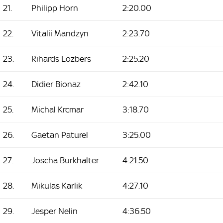
21.
Philipp Horn
2:20.00
22.
Vitalii Mandzyn
2:23.70
23.
Rihards Lozbers
2:25.20
24.
Didier Bionaz
2:42.10
25.
Michal Krcmar
3:18.70
26.
Gaetan Paturel
3:25.00
27.
Joscha Burkhalter
4:21.50
28.
Mikulas Karlik
4:27.10
29.
Jesper Nelin
4:36.50