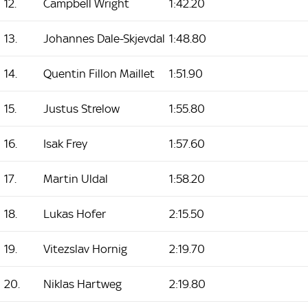
12.
Campbell Wright
1:42.20
13.
Johannes Dale-Skjevdal
1:48.80
14.
Quentin Fillon Maillet
1:51.90
15.
Justus Strelow
1:55.80
16.
Isak Frey
1:57.60
17.
Martin Uldal
1:58.20
18.
Lukas Hofer
2:15.50
19.
Vitezslav Hornig
2:19.70
20.
Niklas Hartweg
2:19.80