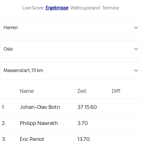
Live-Score
Ergebnisse
Weltcupstand
Termine
Name
Zeit
Diff.
1.
Johan-Olav Botn
37:15.60
2.
Philipp Nawrath
3.70
3.
Eric Perrot
13.70